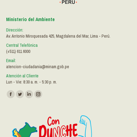
Ministerio del Ambiente
Dirección:
Av. Antonio Miroquesada 425, Magdalena del Mar, Lima - Perú.
Central Telefónica
(+511) 611 6000
Email:
atencion-ciudadania@minam.gob.pe
Atención al Cliente
Lun - Vie: 8:30 a. m. - 5:30 p. m.
Encuéntranos en:
Facebook
Twitter
Linkedin
Instagram
page
page
page
page
opens
opens
opens
opens
in
in
in
in
new
new
new
new