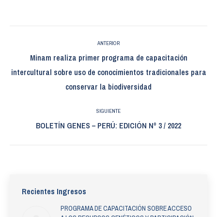
Navegación
ANTERIOR
entre
Minam realiza primer programa de capacitación
Publicación
intercultural sobre uso de conocimientos tradicionales para
publicaciones
anterior:
conservar la biodiversidad
SIGUIENTE
Publicación
BOLETÍN GENES – PERÚ: EDICIÓN Nº 3 / 2022
siguiente:
Recientes Ingresos
PROGRAMA DE CAPACITACIÓN SOBRE ACCESO