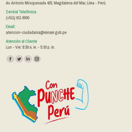
Av. Antonio Miroquesada 425, Magdalena del Mar, Lima - Perú.
Central Telefónica
(+511) 611 6000
Email:
atencion-ciudadania@minam.gob.pe
Atención al Cliente
Lun - Vie: 8:30 a. m. - 5:30 p. m.
Encuéntranos en:
Facebook
Twitter
Linkedin
Instagram
page
page
page
page
opens
opens
opens
opens
in
in
in
in
new
new
new
new
window
window
window
window