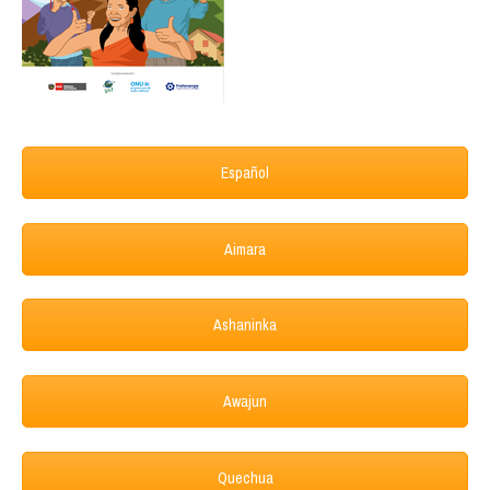
Español
Aimara
Ashaninka
Awajun
Quechua