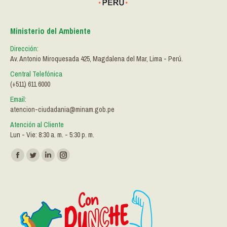
Ministerio del Ambiente
Dirección:
Av. Antonio Miroquesada 425, Magdalena del Mar, Lima - Perú.
Central Telefónica
(+511) 611 6000
Email:
atencion-ciudadania@minam.gob.pe
Atención al Cliente
Lun - Vie: 8:30 a. m. - 5:30 p. m.
Encuéntranos en:
Facebook
Twitter
Linkedin
Instagram
page
page
page
page
opens
opens
opens
opens
in
in
in
in
new
new
new
new