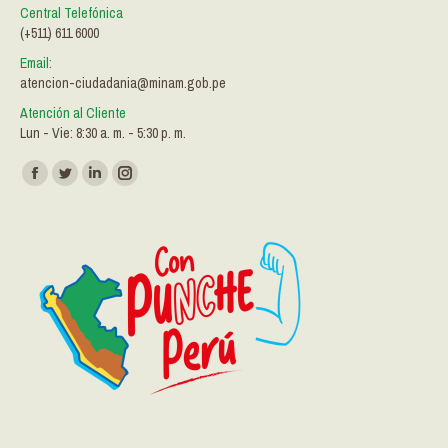
Central Telefónica
(+511) 611 6000
Email:
atencion-ciudadania@minam.gob.pe
Atención al Cliente
Lun - Vie: 8:30 a. m. - 5:30 p. m.
Encuéntranos en:
Facebook
Twitter
Linkedin
Instagram
page
page
page
page
opens
opens
opens
opens
in
in
in
in
new
new
new
new
window
window
window
window