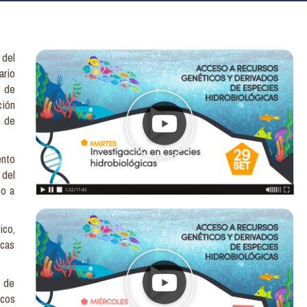
 del
ario
 de
ción
n de
nto
 del
so a
ico,
icas
s de
icos