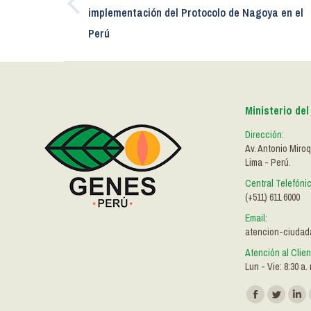
Publicación
implementación del Protocolo de Nagoya en el
publicaciones
anterior:
Perú
Ministerio de
Dirección:
Av. Antonio Miro
Lima - Perú.
Central Telefóni
(+511) 611 6000
Email:
atencion-ciuda
Atención al Clie
Lun - Vie: 8:30 a. 
Encuéntranos en
Facebook
Twitter
Lin