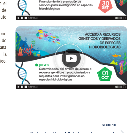
n el
l de
tuto
erio
 de
uana
 la
ico,
SIGUIENTE