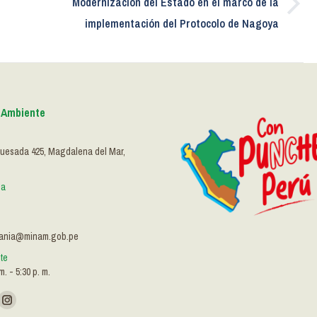
Modernización del Estado en el marco de la
Publicación
implementación del Protocolo de Nagoya
siguiente:
l Ambiente
quesada 425, Magdalena del Mar,
ca
dania@minam.gob.pe
nte
m. - 5:30 p. m.
:
kedin
Instagram