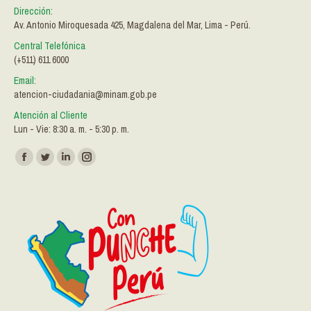
Dirección:
Av. Antonio Miroquesada 425, Magdalena del Mar, Lima - Perú.
Central Telefónica
(+511) 611 6000
Email:
atencion-ciudadania@minam.gob.pe
Atención al Cliente
Lun - Vie: 8:30 a. m. - 5:30 p. m.
Encuéntranos en:
Facebook
Twitter
Linkedin
Instagram
page
page
page
page
opens
opens
opens
opens
in
in
in
in
new
new
new
new
window
window
window
window