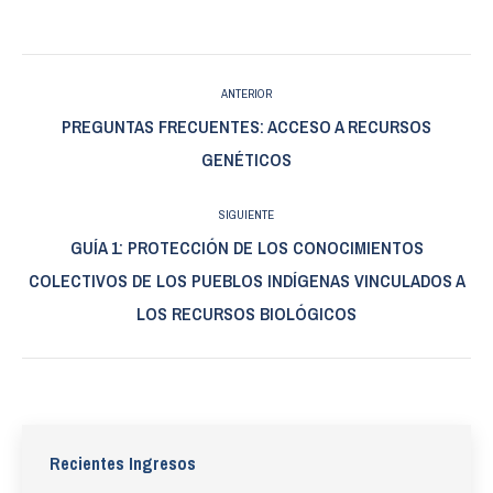
Navegación
ANTERIOR
entre
PREGUNTAS FRECUENTES: ACCESO A RECURSOS
Publicación
GENÉTICOS
publicaciones
anterior:
SIGUIENTE
GUÍA 1: PROTECCIÓN DE LOS CONOCIMIENTOS
Publicación
COLECTIVOS DE LOS PUEBLOS INDÍGENAS VINCULADOS A
siguiente:
LOS RECURSOS BIOLÓGICOS
Recientes Ingresos