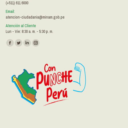
(+511) 611 6000
Email:
atencion-ciudadania@minam.gob.pe
Atención al Cliente
Lun - Vie: 8:30 a. m. - 5:30 p. m.
Encuéntranos en:
Facebook
Twitter
Linkedin
Instagram
page
page
page
page
opens
opens
opens
opens
in
in
in
in
new
new
new
new
window
window
window
window